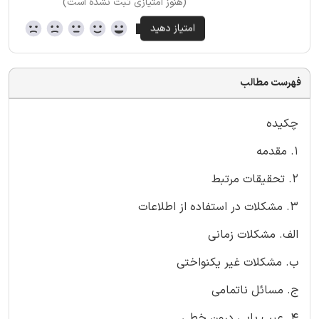
(هنوز امتیازی ثبت نشده است)
فهرست مطالب
چكیده
1. مقدمه
2. تحقیقات مرتبط
3. مشكلات در استفاده از اطلاعات
الف. مشكلات زمانی
ب. مشكلات غیر یكنواختی
ج. مسائل ناتمامی
4. عیب یابی درون خطی