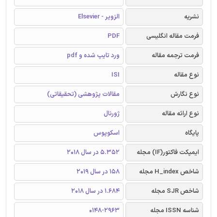
نشریه
الزویر - Elsevier
فرمت مقاله انگلیسی
PDF
فرمت ترجمه مقاله
ورد تایپ شده و pdf
نوع مقاله
ISI
نوع نگارش
مقالات پژوهشی (تحقیقاتی)
نوع ارائه مقاله
ژورنال
پایگاه
اسکوپوس
ایمپکت فاکتور(IF) مجله
5.352 در سال 2018
شاخص H_index مجله
158 در سال 2019
شاخص SJR مجله
1.684 در سال 2018
شناسه ISSN مجله
0148-2963