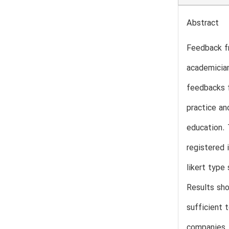
Abstract
Feedback fr
academician
feedbacks f
practice an
education. 
registered 
likert type
Results sho
sufficient 
companies. 