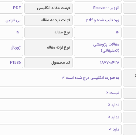
الزویر - Elsevier
فرمت مقاله انگلیسی
PDF
ورد تایپ شده و pdf
فونت ترجمه مقاله
بی نازنین
14
نوع مقاله
ISI
مقالات پژوهشی
نوع ارائه مقاله
ژورنال
(تحقیقاتی)
1877-0428
کد محصول
F1586
به صورت انگلیسی درج شده است ✓
نیست ☓
ندارد ☓
ندارد ☓
دارد ✓