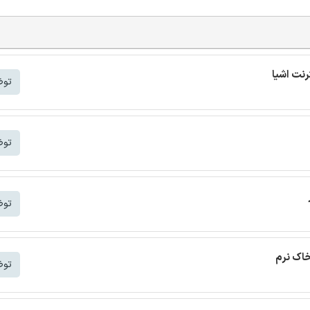
توض
توض
توض
خاک نرم
توض