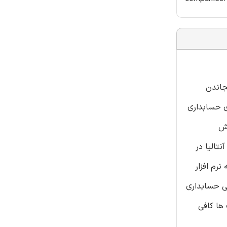
جاندن
ی حسابداری
زش
تالیا در
رم افزار
فی حسابداری
ها کافی