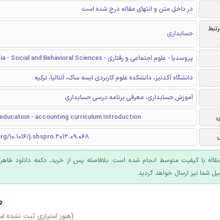
در داخل متن و انتهای مقاله درج شده است
رتبط
حسابداری
پروسدیا - علوم اجتماعی و رفتاری - Procedia - Social and Behavioral Sciences
دانشگاه آکدنیز، دانشکده علوم کاربردی ایسه ساک، آنتالیا، ترکیه
آموزش حسابداری، معرفی برنامه درسی حسابداری
ی
education - accounting curriculum Introduction
org/10.1016/j.sbspro.2012.09.068
قاله با کیفیت متوسط انجام شده است. بلافاصله پس از خرید، دکمه دانلود ظاهر
یل شما نیز ارسال خواهد گردید.
۰
(هنوز امتیازی ثبت نشده ا