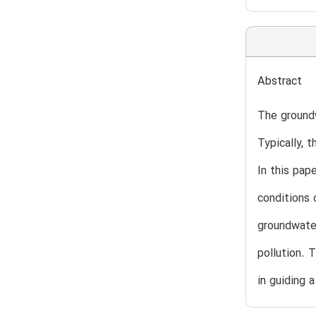
Abstract
The groundw
Typically, 
In this pap
conditions 
groundwater
pollution. 
in guiding 