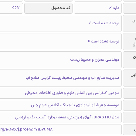
دارد ✓
کد محصول
9231
ن
ترجمه شده است ✓
ترجمه نشده است ☓
ل
ن
مهندسی عمران و محیط زیست
این
مدیریت منابع آب و مهندسی محیط زیست گرایش منابع آب
سومین کنفرانس بین المللی علوم و فناوری اطلاعات محیطی
موسسه جغرافیا و لیمولوژی نانجینگ، آکادمی علوم چین
مدل DRASTIC، آبهای زیرزمینی، نقشه برداری آسیب پذیر، ارزیابی
rg/10.1016/j.proenv.2011.09.418