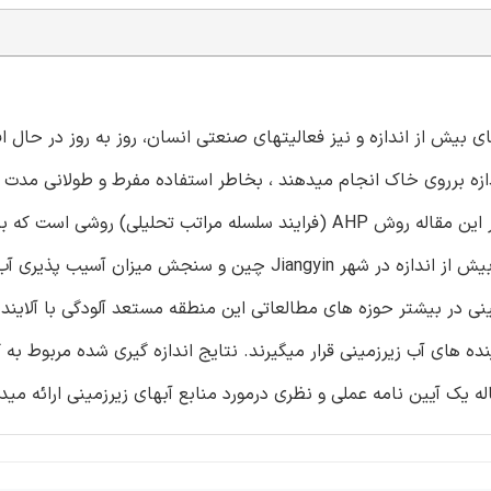
ای بیش از اندازه و نیز فعالیتهای صنعتی انسان، روز به روز در حال 
زه برروی خاک انجام میدهند ، بخاطر استفاده مفرط و طولانی مدت ا
شیمیایی با تهدید جدی آلودگی آبهای زیرزمینی مواجه هستند. در این مقاله روش AHP (فرایند سلسله مراتب تحلیلی) روشی است 
بازگرداندن دوباره مقادیر پارامترهای DRASTIC مربوط به زراعت بیش از اندازه در شهر Jiangyin چین و سنجش می
نی در بیشتر حوزه های مطالعاتی این منطقه مستعد آلودگی با آلایند
ه های آب زیرزمینی قرار میگیرند. نتایج اندازه گیری شده مربوط به
ه یک آیین نامه عملی و نظری درمورد منابع آبهای زیرزمینی ارائه مید