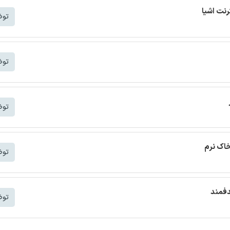
توض
توض
توض
خاک نرم
توض
دفمند
توض