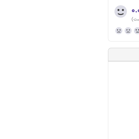
۰.
ست)