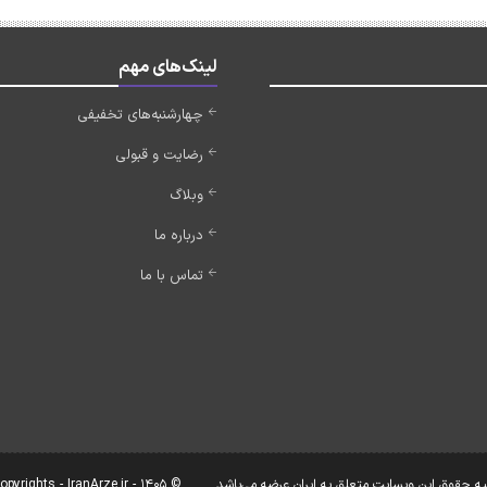
لینک‌های مهم
چهارشنبه‌های تخفیفی
رضایت و قبولی
وبلاگ
درباره ما
تماس با ما
یه حقوق این وبسایت متعلق به ایران عرضه می‌باشد.
© Copyrights - IranArze.ir - 1405