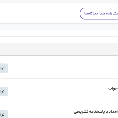
شاهده همه دیدگاه‌ها
توض
 جواب
توض
مداد با پاسخنامه تشریحی
توض