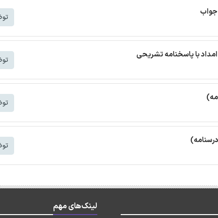
 جواب
توض
مداد با پاسخنامه تشریحی
توض
مه)
توض
درسنامه)
توض
لینک‌های مهم