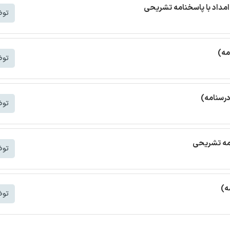
مداد با پاسخنامه تشریحی
توض
مه)
توض
درسنامه)
توض
امه تشریحی
توض
ه)
توض