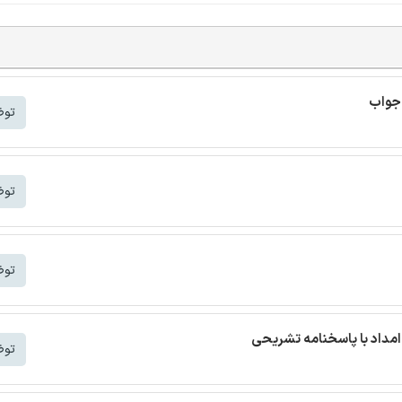
 جواب
توض
توض
توض
مداد با پاسخنامه تشریحی
توض