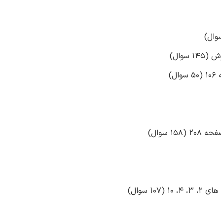
)
 سوال)