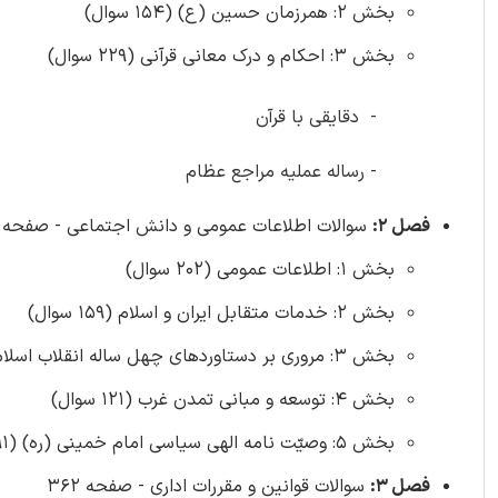
بخش 2: همرزمان حسین (ع) (154 سوال)
بخش 3: احکام و درک معانی قرآنی (229 سوال)
- ️ دقایقی با قرآن
- رساله عملیه مراجع عظام
فصل 2:
سوالات اطلاعات عمومی و دانش اجتماعی - صفحه 183
بخش 1: اطلاعات عمومی (202 سوال)
بخش 2: خدمات متقابل ایران و اسلام (159 سوال)
بخش 3: مروری بر دستاوردهای چهل ساله انقلاب اسلامی ایران (129 سوال)
بخش 4: توسعه و مبانی تمدن غرب (121 سوال)
بخش 5: وصیّت نامه الهی سیاسی امام خمینی (ره) (91 سوال)
فصل 3:
سوالات قوانین و مقررات اداری - صفحه 362