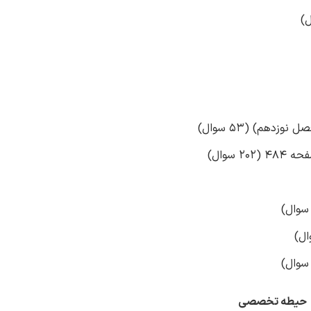
 سوال)
حیطه تخصصی