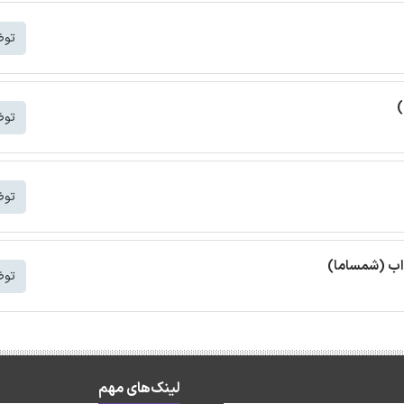
توض
)
توض
توض
واب (شمساما)
توض
لینک‌های مهم