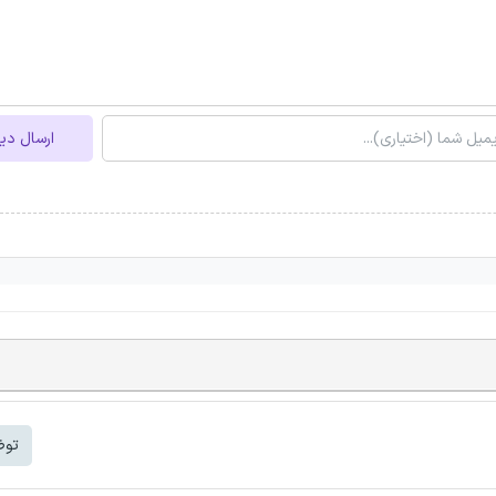
ارسال دی
توض