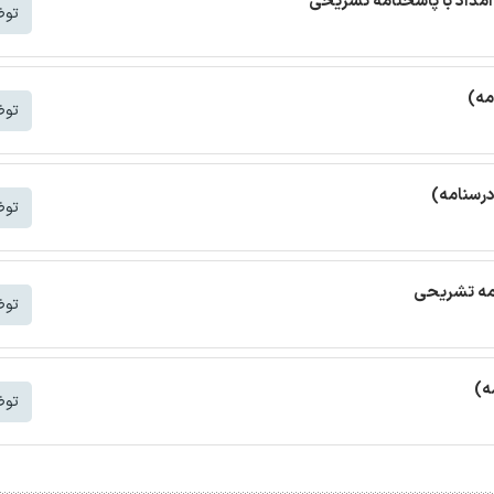
مداد با پاسخنامه تشریحی
توض
مه)
توض
درسنامه)
توض
امه تشریحی
توض
ه)
توض