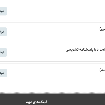
توض
شی)
توض
مداد با پاسخنامه تشریحی
توض
مه)
توض
لینک‌های مهم