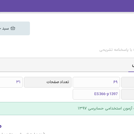
سبد خ
69
تعداد صفحات
31
ES366-p1397
آزمون استخدامی حسابرسی 1397
۰