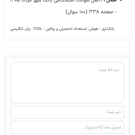
فصل 9:
اصل سوالات استخدامی بانک شهر مرداد 1405
- صفحه 338 (100 سوال)
بانکداری - هوش، استعداد تحصیلی و ریاضی - ICDL - زبان انگلیسی