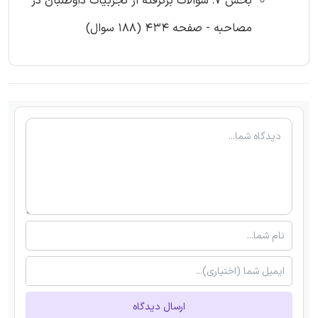
بخش 7: سوالات برگرفته از تجربیات داوطلبان در
مصاحبه - صفحه 434 (188 سوال)
ارسال دیدگاه