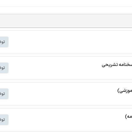
توض
اسخنامه تشریحی
توض
آموزشی)
توض
مه)
توض