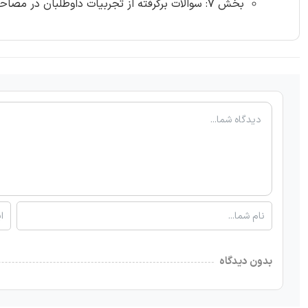
بخش 7: سوالات برگرفته از تجربیات داوطلبان در مصاحبه - صفحه 432 (188 سوال)
بدون دیدگاه