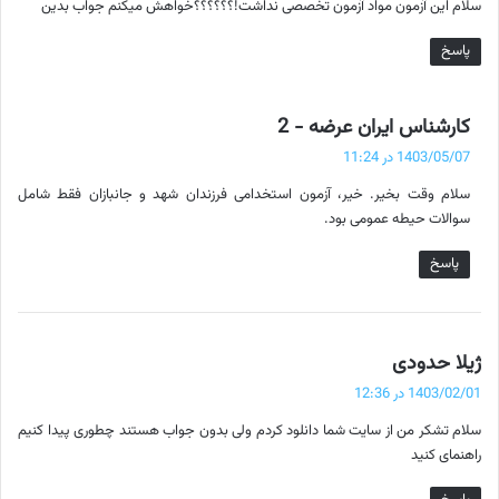
سلام این آزمون مواد آزمون تخصصی نداشت!؟؟؟؟؟؟خواهش میکنم جواب بدین
:
پاسخ
گ
کارشناس ایران عرضه - 2
ف
1403/05/07 در 11:24
ت
سلام وقت بخیر. خیر، آزمون استخدامی فرزندان شهد و جانبازان فقط شامل
:
سوالات حیطه عمومی بود.
پاسخ
گ
ژیلا حدودی
ف
1403/02/01 در 12:36
ت
سلام تشکر من از سایت شما دانلود کردم ولی بدون جواب هستند چطوری پیدا کنیم
:
راهنمای کنید