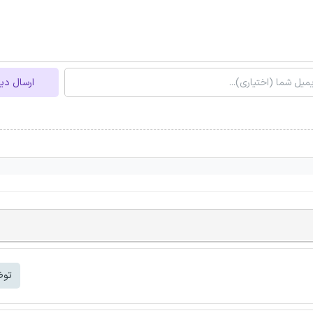
ارسال دی
توض