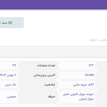
سبد خ
سلامی با جواب
132
تعداد صفحات
36
ES496
آخرین بروزرسانی
8 بهمن 1404
pdf، جزوه چاپی
جامعیت
تک درس
نمونه سوال تالیفی، اصل
حیطه
عمومی
سوال آزمون