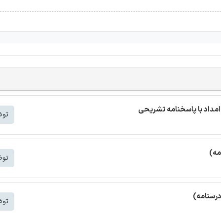
مداد با پاسخنامه تشریحی
توض
مه)
توض
درسنامه)
توض