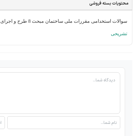
محتویات بسته فروشی
سوالات استخدامی مقررات ملی ساختمان مبحث 8 طرح و اجرای ساختمان ها با مصالح بنایی شامل 21 سوال تالیف ایران عرضه با
تشریحی