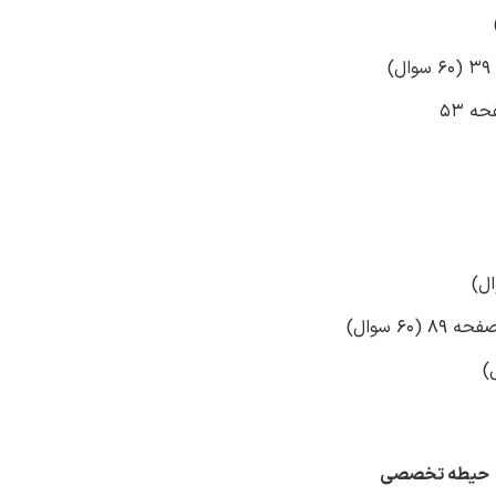
ه 53
6 سوال)
حیطه تخصصی