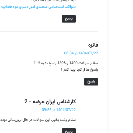
لینک ارسال شده مراجعه کنید:
سوالات استخدامی متصدی امور دفتری قوه قضاییه ب
پاسخ
گ
فائزه
ف
1404/07/22 در 08:34
ت
سلام سوالات 1400 و 1396 پاسخ نداره !!!!؟
:
پاسخ ها از کجا پیدا کنم ؟
پاسخ
گ
کارشناس ایران عرضه - 2
ف
1404/07/22 در 09:55
ت
سلام وقت بخیر. این سوالات در حال بروزرسانی بوده
:
پاسخ