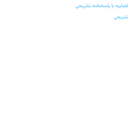
اییه با پاسخنامه تشریحی
تشریحی