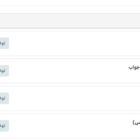
توض
 جواب
توض
توض
شی)
توض