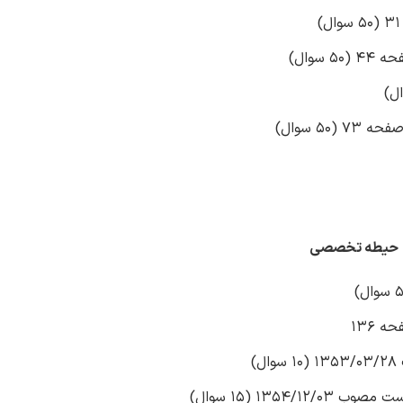
سوال)
5 سوال)
حیطه تخصصی
 136