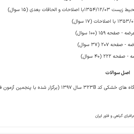
ه 159 (100 سوال)
207 (37 سوال)
222 (40 سوال)
اصل سوالات
سوالات تخصصی آزمون استخدامی کارشناس زیستگاه های خشکی کد 323B سال 1397 (برگزار ش
یای گیاهی و فلور ایران