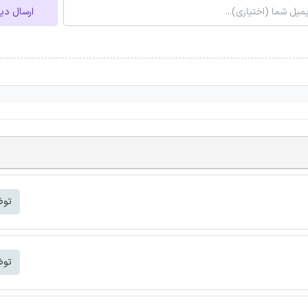
ارسال دی
توض
توض