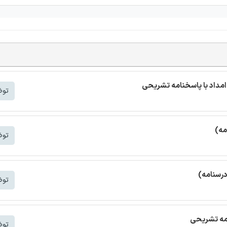
مداد با پاسخنامه تشریحی
توض
مه)
توض
درسنامه)
توض
امه تشریحی
توض