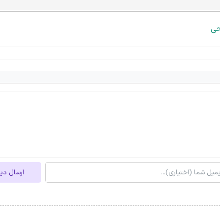
حی
ارسال دی