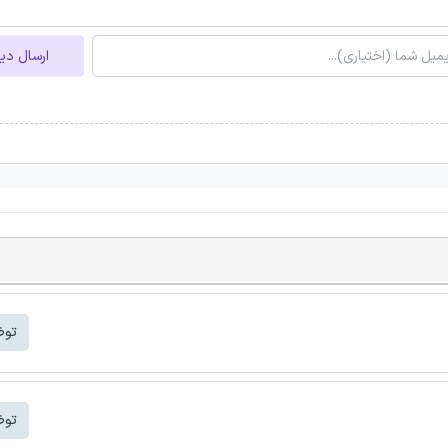
ارسال دی
توض
توض