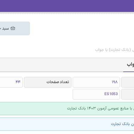
سبد خ
(بانک تجارت) با جواب
واب
198
تعداد صفحات
44
ES1053
نابع عمومی آزمون 1403 بانک تجارت
ن بانک تجارت