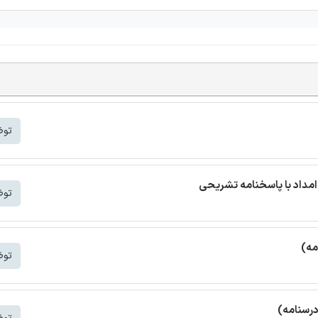
توض
مداد با پاسخنامه تشریحی
توض
مه)
توض
درسنامه)