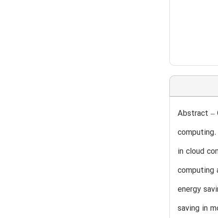
Abstract – 
computing. 
in cloud co
computing a
energy savi
saving in m