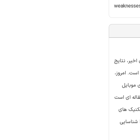
weaknesses.
اخیر، نتایج
ست. امروز،
 موبایل
قاله ای است
تکنیک های
 شناسایی