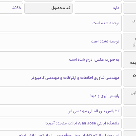
دارد
کد محصول
4956
ن
ترجمه شده است
ترجمه نشده است
ل
به صورت عکس، درج شده است
جمه
ن
مهندسی فناوری اطلاعات و ارتباطات و مهندسی کامپیوتر
این
رایانش ابری و دیتا
کنفرانس بین المللی مهندسی ابر
دانشگاه ایالتی San Jose، ایالات متحده آمریکا
ابر موبایل، انرژی کارا، ابر سبز، صرفه جویی در انرژی، رایانش ابری