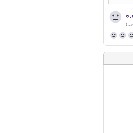
۰.
ست)