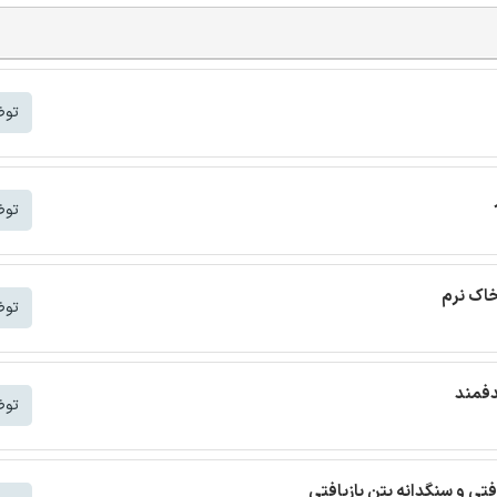
توض
توض
خاک نرم
توض
دفمند
توض
افتی و سنگدانه بتن بازیافتی