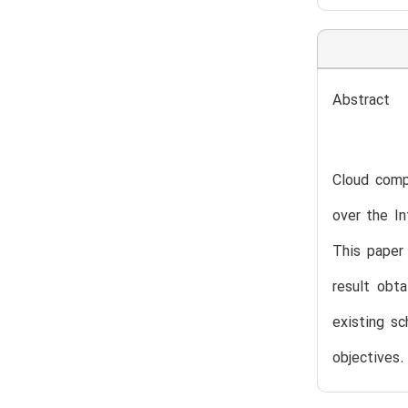
Abstract
Cloud compu
over the I
This paper
result obt
existing s
objectives.