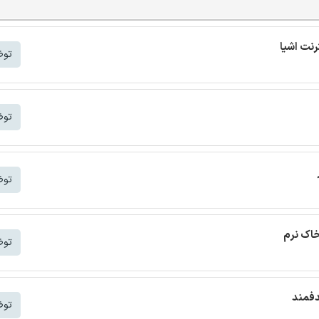
توض
توض
توض
خاک نرم
توض
دفمند
توض