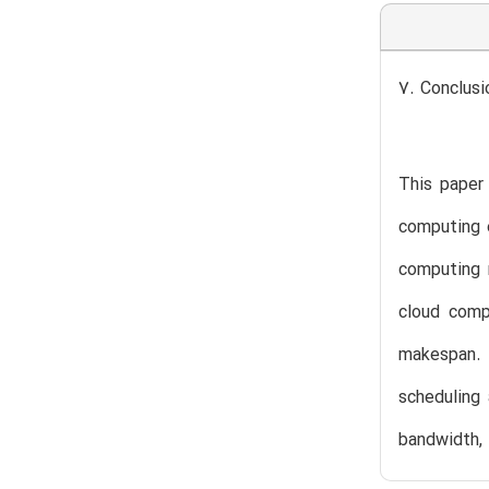
7. Conclusi
This paper
computing e
computing 
cloud comp
makespan. 
scheduling
bandwidth, 