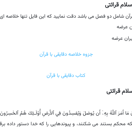
لام قرائتی
قرآن شامل دو فصل می باشد دقت نمایید که این فایل تنها خلاصه ای 
ان عرضه
یران عرضه
جزوه خلاصه دقایقی با قرآن
کتاب دقایقی با قرآن
لام قرائتی
 مَا أَمَرَ ٱللَّهُ بِهِۦٓ أَن يُوصَلَ وَيُفسِدُونَ فِي ٱلأَرضِ أُوْلَـئِكَ هُمُ ٱلخَسِرُونَ»
ه محکم بستند می شکنند، و پیوندهایی را که خدا دستور داده برقرا