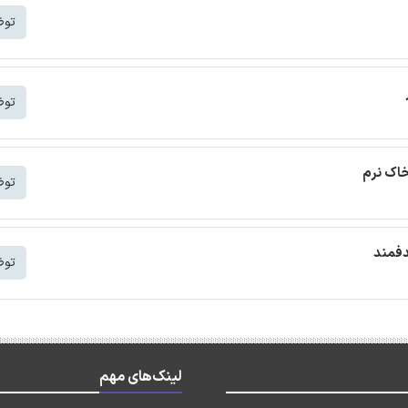
توض
توض
خاک نرم
توض
دفمند
توض
لینک‌های مهم