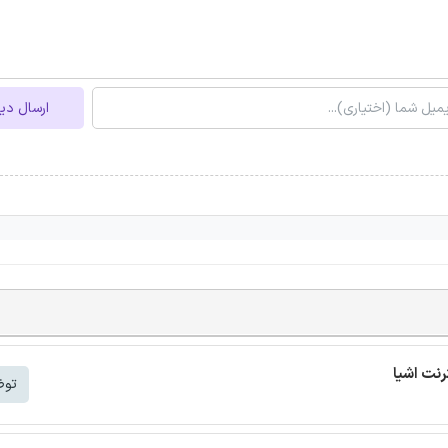
ارسال دی
توض