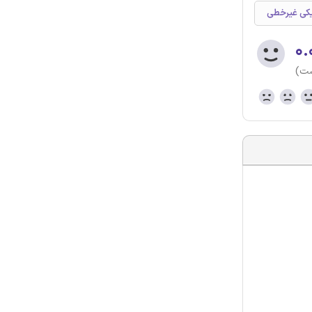
میکی غیرخطی
۰.
ست)