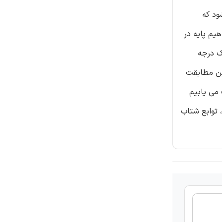
ود که
یم پایه در
حدودیت های این شیوه در تحلیل لرزه ای خطی و غیرخطی سیستم های سازه ای SDOF (یک درجه
 ET که با لرزش های واقعی زمین مطابقت
 می یابیم
 توابع شتاب