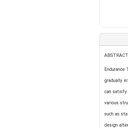
ABSTRAC
Endurance T
gradually i
can satisfy
various str
such as sta
design alte