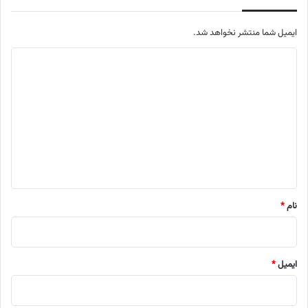
ایمیل شما منتشر نخواهد شد.
م
ت
ن
د
ی
د
گ
ا
نام
*
ه
ایمیل
*