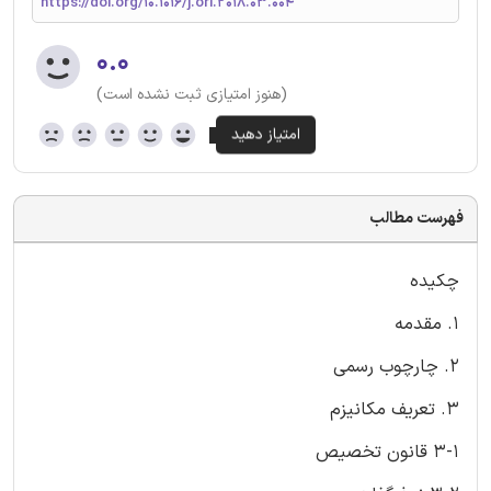
https://doi.org/10.1016/j.orl.2018.03.004
۰.۰
(هنوز امتیازی ثبت نشده است)
فهرست مطالب
چکیده
1. مقدمه
2. چارچوب رسمی
3. تعریف مکانیزم
3-1 قانون تخصیص