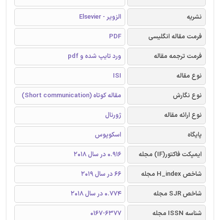
نشریه
الزویر - Elsevier
فرمت مقاله انگلیسی
PDF
فرمت ترجمه مقاله
ورد تایپ شده و pdf
نوع مقاله
ISI
نوع نگارش
مقاله کوتاه (Short communication)
نوع ارائه مقاله
ژورنال
پایگاه
اسکوپوس
ایمپکت فاکتور(IF) مجله
0.916 در سال 2018
شاخص H_index مجله
66 در سال 2019
شاخص SJR مجله
0.774 در سال 2018
شناسه ISSN مجله
0167-6377