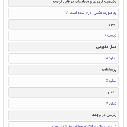
وضعیت فرمولها و محاسبات در فایل ترجمه
به صورت عکس، درج شده است ✓
بیس
نیست ☓
مدل مفهومی
ندارد ☓
پرسشنامه
ندارد ☓
متغیر
ندارد ☓
رفرنس در ترجمه
در داخل متن و انتهای مقاله درج شده است