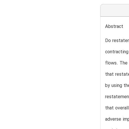
Abstract
Do restatem
contracting
flows. The 
that restat
by using th
restatement
that overal
adverse imp