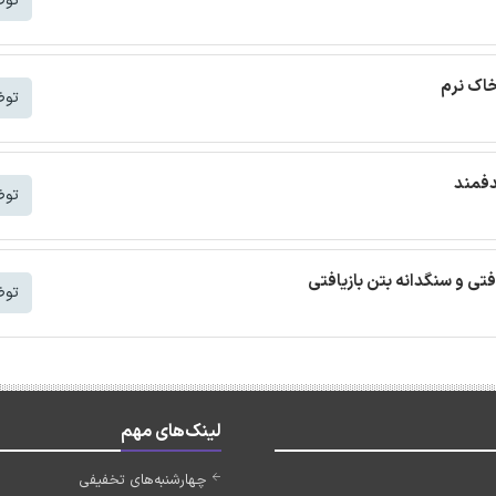
توض
خاک نرم
توض
دفمند
توض
افتی و سنگدانه بتن بازیافتی
توض
لینک‌های مهم
چهارشنبه‌های تخفیفی