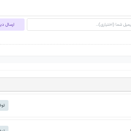
ارسال دی
توض