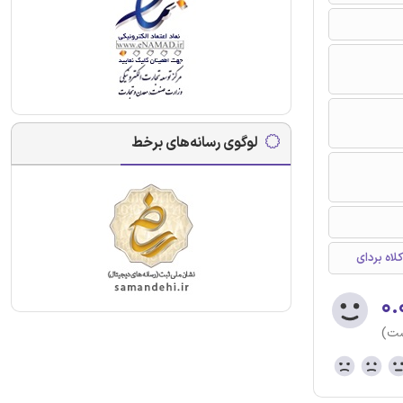
لوگوی رسانه‌های برخط
اه بردای
۰.
ست)