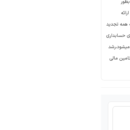
بطور
رائه
 همه تجدید
ای حسابداری
 میشود،رشد
امین مالی