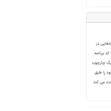
ن کاربردهایی در
کد برنامه
 ما یک چارچوب
ود را طبق
م CloudScale بنا نهاده ایم. این مقاله درباره طراحی و اجرای رهیافت توزیع کدمان در راس CloudScale بحث می کند