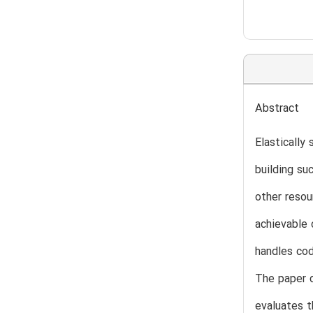
Abstract
Elastically
building su
other resou
achievable 
handles cod
The paper d
evaluates t