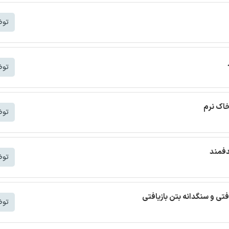
توض
توض
خاک نرم
توض
دفمند
توض
افتی و سنگدانه بتن بازیافتی
توض