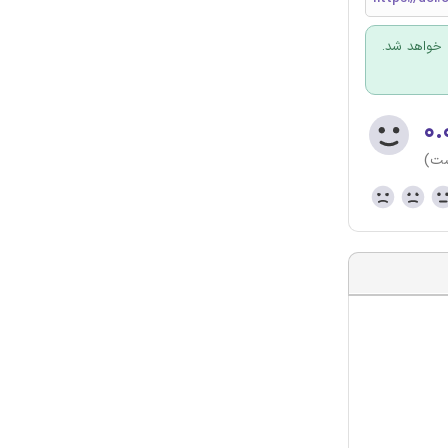
 خواهد شد.
۰.
ست)