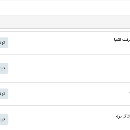
توض
توض
توض
خاک نرم
توض