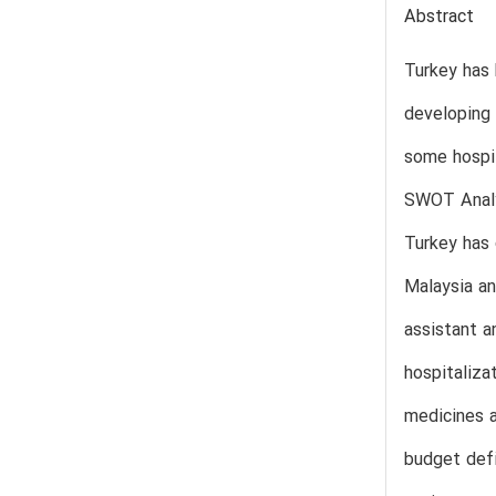
Abstract
Turkey has 
developing 
some hospit
SWOT Analys
Turkey has 
Malaysia an
assistant a
hospitaliza
medicines a
budget defi