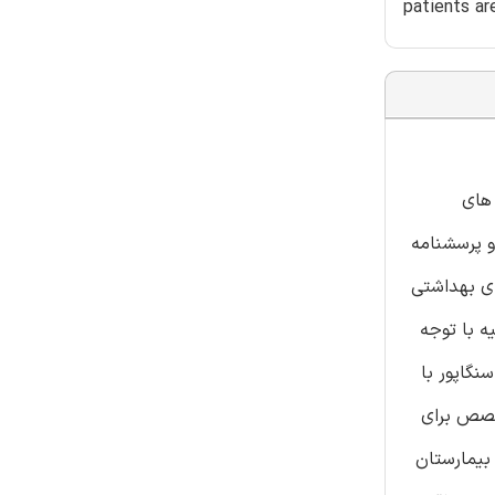
patients ar
 های
و پرسشنامه
پ شد، این پژوهش آماده است. تحلیل SWOT از مراقبت های بهداشتی
 ترکیه با توجه
نگاپور با
خصص برای
 بیمارستان