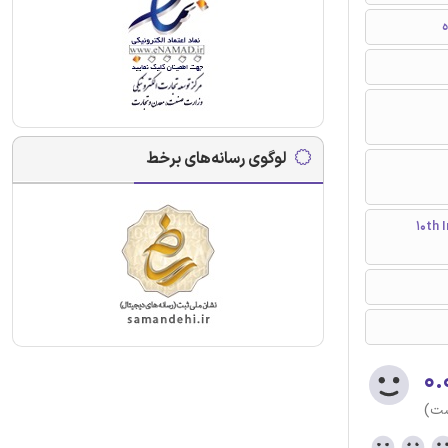
ه
لوگوی رسانه‌های برخط
10th Internat
۰.
ست)