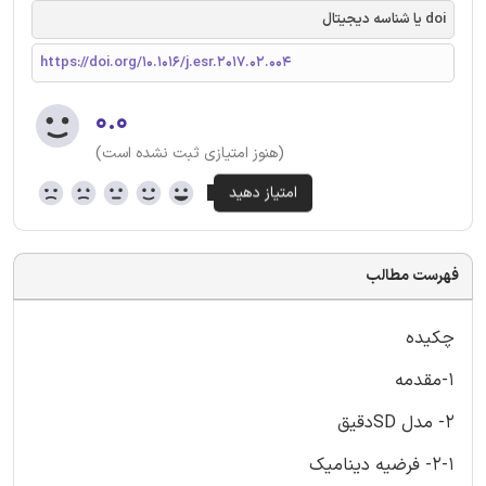
doi یا شناسه دیجیتال
https://doi.org/10.1016/j.esr.2017.02.004
۰.۰
(هنوز امتیازی ثبت نشده است)
فهرست مطالب
چکیده
1-مقدمه
2- مدل SDدقیق
2-1- فرضیه دینامیک