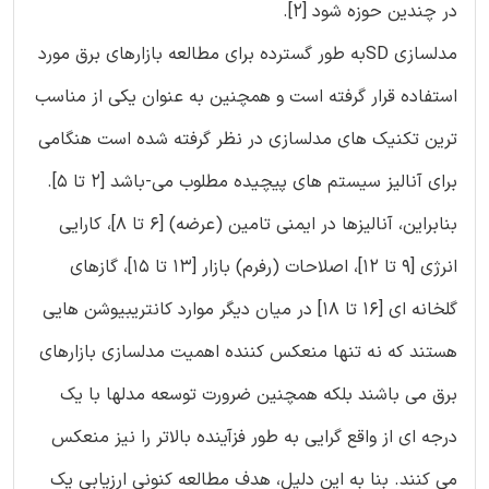
در چندین حوزه شود [2].
مدلسازی SDبه طور گسترده برای مطالعه بازارهای برق مورد
استفاده قرار گرفته است و همچنین به عنوان یکی از مناسب
ترین تکنیک های مدلسازی در نظر گرفته شده است هنگامی
برای آنالیز سیستم های پیچیده مطلوب می-باشد [2 تا 5].
بنابراین، آنالیزها در ایمنی تامین (عرضه) [6 تا 8]، کارایی
انرژی [9 تا 12]، اصلاحات (رفرم) بازار [13 تا 15]، گازهای
گلخانه ای [16 تا 18] در میان دیگر موارد کانتریبیوشن هایی
هستند که نه تنها منعکس کننده اهمیت مدلسازی بازارهای
برق می باشند بلکه همچنین ضرورت توسعه مدلها با یک
درجه ای از واقع گرایی به طور فزآینده بالاتر را نیز منعکس
می کنند. بنا به این دلیل، هدف مطالعه کنونی ارزیابی یک