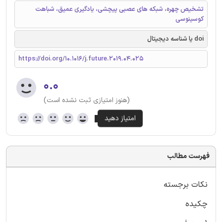
تشخیص چهره، شبکه های عصبی پیچشی، یادگیری عمیق، شباهت
کوسینوسی
doi یا شناسه دیجیتال
https://doi.org/10.1016/j.future.2019.04.025
۰.۰
(هنوز امتیازی ثبت نشده است)
فهرست مطالب
نکات برجسته
چکیده