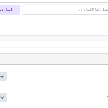
ارسال دی
توض
توض