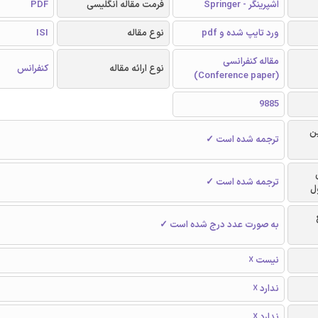
اشپرینگر - Springer
فرمت مقاله انگلیسی
PDF
ورد تایپ شده و pdf
نوع مقاله
ISI
مقاله کنفرانسی
نوع ارائه مقاله
کنفرانس
(Conference paper)
9885
ن
ترجمه شده است ✓
ترجمه شده است ✓
ل
به صورت عدد درج شده است ✓
نیست ☓
ندارد ☓
ندارد ☓