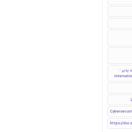
 پذیر -
Internati
Cybersecurit
https://doi