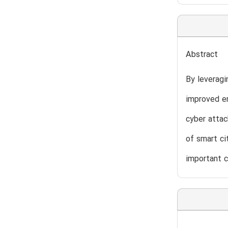
Abstract
By leveragi
improved en
cyber attac
of smart ci
important c