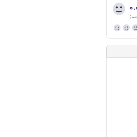
۰.
ست)