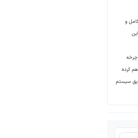
امل و
ین
 چرخه
هم کرده
طریق سیستم