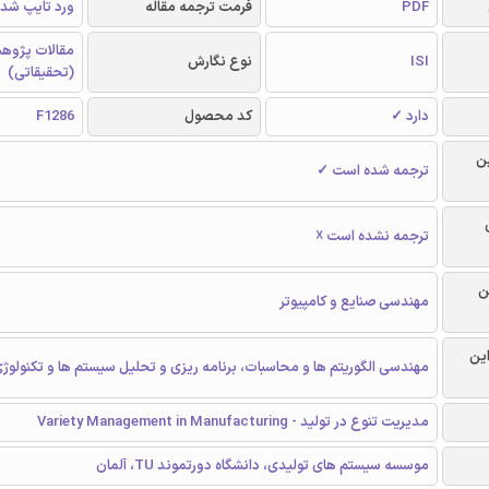
PDF
فرمت ترجمه مقاله
ورد تایپ شد
مقالات پژوه
ISI
نوع نگارش
(تحقیقاتی)
دارد ✓
کد محصول
F1286
ن
ترجمه شده است ✓
ترجمه نشده است ☓
ن
مهندسی صنایع و کامپیوتر
این
مهندسی الگوریتم ها و محاسبات، برنامه ریزی و تحلیل سیستم ها و تکنولو
مدیریت تنوع در تولید - Variety Management in Manufacturing
موسسه سیستم های تولیدی، دانشگاه دورتموند TU، آلمان