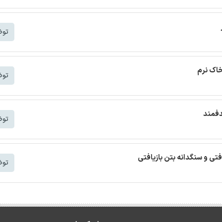
توض
خاک نرم
توض
دفمند
توض
افتی و سنگدانه بتن بازیافتی
توض