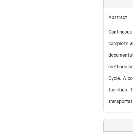
Abstract
Continuous 
complete an
documentati
methodology
Cycle. A co
facilities.
transportat