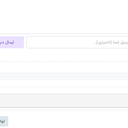
ارسال دی
توض