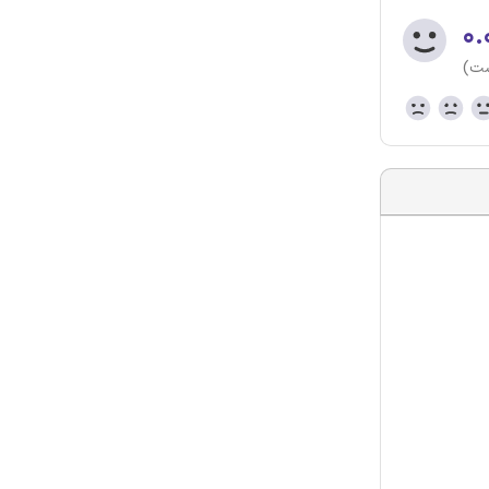
۰.
ست)