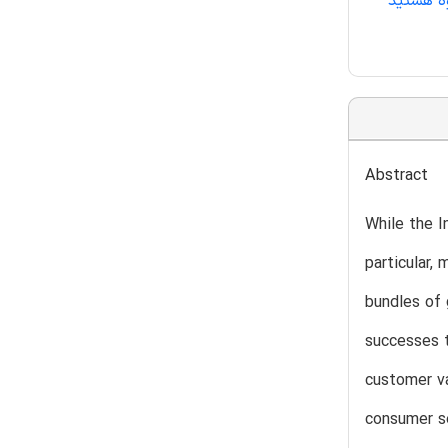
وه هستید
Abstract
While the I
particular,
bundles of 
successes t
customer va
consumer se