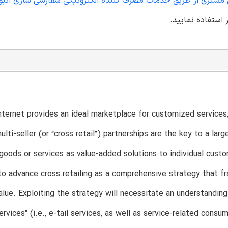
زش مشتری از طریق خدمات مصرف کننده الکترونیکی سفارشی سازی انب
 استفاده نمایید.
nternet provides an ideal marketplace for customized services, i
 multi-seller (or “cross retail”) partnerships are the key to a l
goods or services as value-added solutions to individual cust
o advance cross retailing as a comprehensive strategy that fra
lue. Exploiting the strategy will necessitate an understandi
rvices” (i.e., e-tail services, as well as service-related consu