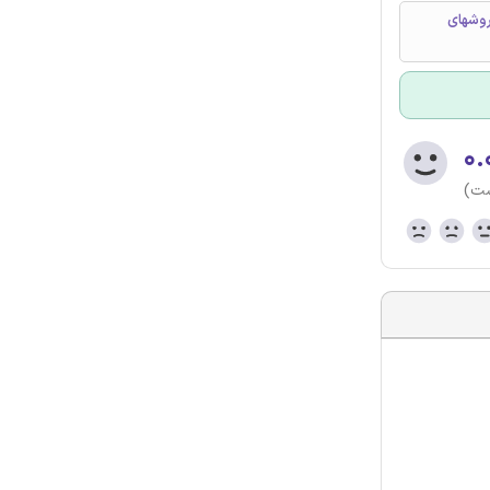
روشهای
۰.
ست)