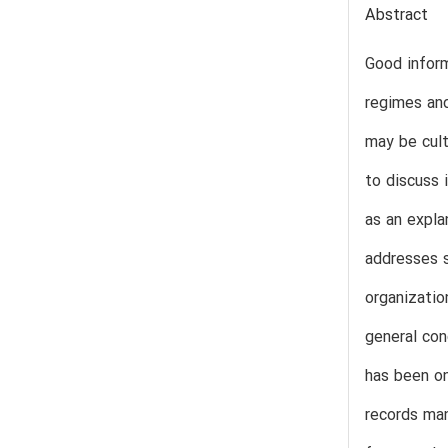
Abstract
Good infor
regimes and
may be cult
to discuss 
as an expla
addresses s
organizatio
general con
has been on
records man