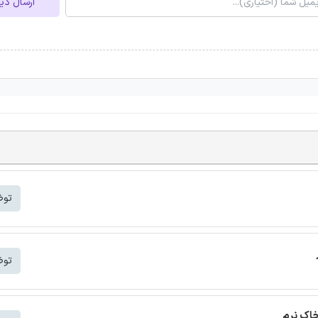
ارسال دی
توض
توض
خاک نرم