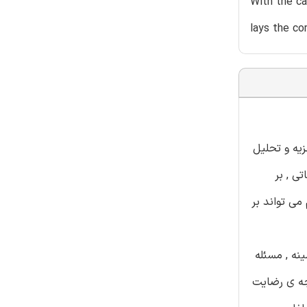
With the ca
lays the co
زیه و تحلیل
ی , بر
می تواند بر
1 را به دنبال دارد. در این زمینه , مسئله
یجه ی رضایت