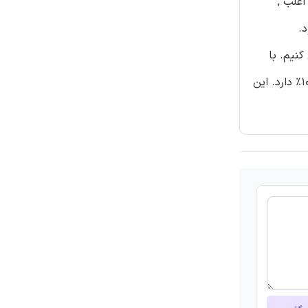
ی است. در عوض , اغلب ,
ه یک مطالعه ی موردی و با استفاده از K-means اقدام می کنیم. با
استفاده از مطالعه ی موردی , در می یابیم که دست یابی به دقت 99% تنها نیاز به هزینه ی محاسبتی 0.32%-46.17% مربوط به دقت 100% دارد. این