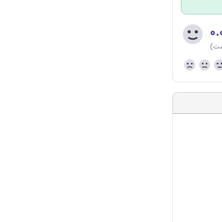
۰.
ست)