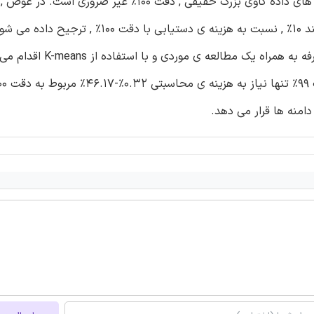
بخش کافی با حداقل هزینه ی محاسباتی ممکن است. در سناریو های داده کاوی بزرگ حقیقی , دقت 100% غیر ضرور
در این مقاله , ما به کشف و نمایش داده کاوی بزرگ مقرون به صرفه به همرا
دامنه ها قرار می دهد.