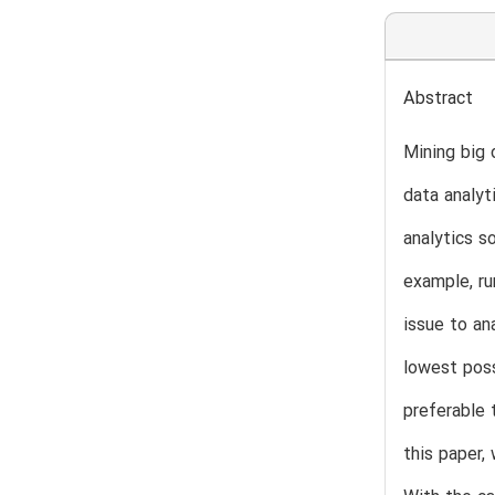
Abstract
Mining big 
data analyt
analytics s
example, ru
issue to an
lowest poss
preferable t
this paper,