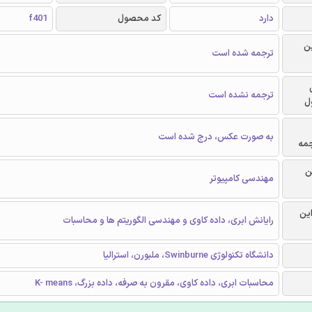
دارد
کد محصول
f401
ن
ترجمه شده است
ترجمه نشده است
ل
به صورت عکس، درج شده است
جمه
ن
مهندسی کامپیوتر
این
رایانش ابری، داده کاوی و مهندسی الگوریتم ها و محاسبات
دانشگاه تکنولوژی Swinburne، ملبورن، استرالیا
محاسبات ابری، داده کاوی، مقرون به صرفه، داده بزرگ، K- means