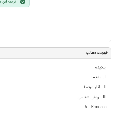
ترجمه این 
فهرست مطالب
چکیده
I . مقدمه
II . آثار مرتبط
III . روش شناسی
A . K-means