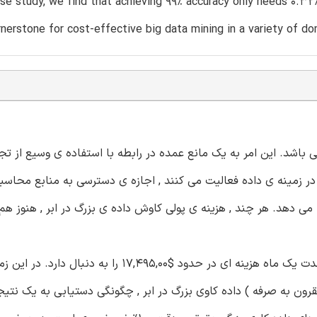
se study, we find that achieving 99% accuracy only needs 0.32
rnerstone for cost-effective big data mining in a variety of do
 باشد. این امر به یک مانع عمده در رابطه با استفاده ی وسیع از تج
 زمینه ی داده فعالیت می کنند , اجازه ی دسترسی به منابع محاسبات
ی دهد. هر چند , هزینه ی پولی کاوش داده ی بزرگ در ابر , هنوز هم 
برای مثال , اجرای مثال های EC2 Amazon 100 m4- xlarge به مدت یک ماه هزینه ای در حدود $7,495,00
قرون به صرفه ) داده کاوی بزرگ در ابر , چگونگی دستیابی به یک نت