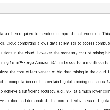
data often requires tremendous computational resources. This
ics. Cloud computing allows data scientists to access computa
olutions in the cloud. However, the monetary cost of mining big
nning 100 m4-xlarge Amazon EC2 instances for a month costs app
alyze the cost effectiveness of big data mining in the cloud, i.
ible computation cost. In certain big data mining scenarios, 10
o achieve a sufficient accuracy, e.g., 99%, at a much lower cost
 we explore and demonstrate the cost effectiveness of big da