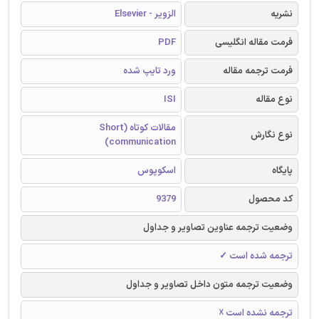
نشریه
الزویر - Elsevier
فرمت مقاله انگلیسی
PDF
فرمت ترجمه مقاله
ورد تایپ شده
نوع مقاله
ISI
مقالات کوتاه (Short
نوع نگارش
communication)
پایگاه
اسکوپوس
کد محصول
9379
وضعیت ترجمه عناوین تصاویر و جداول
ترجمه شده است ✓
وضعیت ترجمه متون داخل تصاویر و جداول
ترجمه نشده است ☓