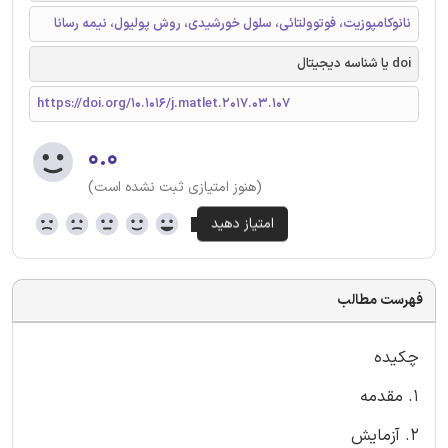
نانوکامپوزیت، فوتوولتائی، سلول خورشیدی، روش پولیول، نیمه رسانا
doi یا شناسه دیجیتال
https://doi.org/10.1016/j.matlet.2017.03.107
۰.۰
(هنوز امتیازی ثبت نشده است)
فهرست مطالب
چکیده
1. مقدمه
2. آزمایش