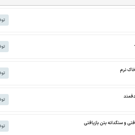
توض
توض
خاک نرم
توض
دفمند
توض
افتی و سنگدانه بتن بازیافتی
توض