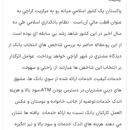
پاكستان يك كشور اسلاميِ ميانه رو به مركزيت كراچي به
عنوان قطب ماليِ آن،است . نظام بانكداري اسلامي طي ده
سال اخير در اين كشور شاهد رشد بي سابقه اي بوده است .
از اين رو،مقاله حاضر به بررسي شاخص هاي انتخاب بانك از
ديدگاه مشتري در شهر كراچي خواهد پرداخت. عوامل اثرگذار
بر انتخاب اين شاخص ها عبارتند از: راحتي و سهولت
خدمات،كيفيت خدمات ارائه شده از سوي بانك ها، مشوق
هاي دينيِ مشتريان،در دسترس بودن ATM،سود بالا و هزينهِ
اندكِ خدمات،توصيه از جانب خانواده و دوستان و عكس
العمل كاركنان بانك نسبت به ارائه خدمات .يافته ها نشان
مي دهند هزينه هاي اندك خدمات و سود بالا و نيز انگيزه