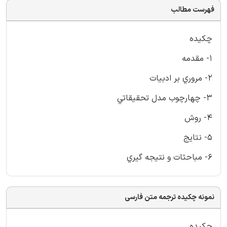
فهرست مطالب
چكيده
1- مقدمه
2- مروري بر ادبيات
3- چهارچوب مدل تحقيقاتي
4- روش
5- نتايج
6- مباحثات و نتيجه گيري
نمونه چکیده ترجمه متن فارسی
چكيده