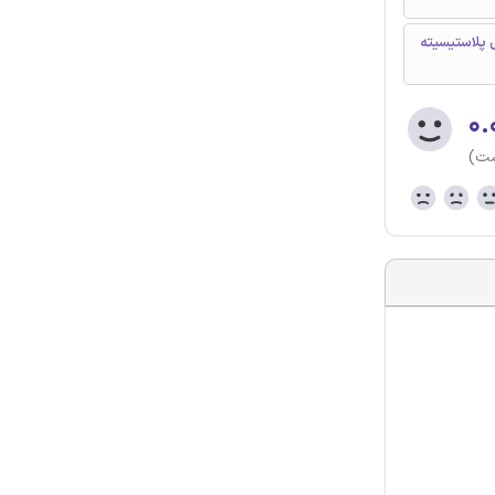
 پلاستیسیته
۰.
ست)