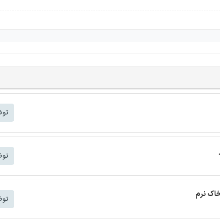
توض
توض
خاک نرم
توض