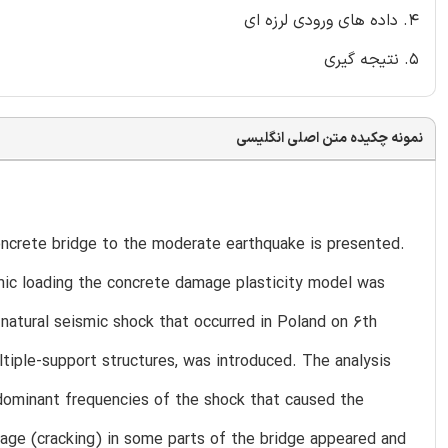
4. داده های ورودی لرزه ای
5. نتیجه گیری
نمونه چکیده متن اصلی انگلیسی
oncrete bridge to the moderate earthquake is presented.
amic loading the concrete damage plasticity model was
natural seismic shock that occurred in Poland on 6th
ltiple-support structures, was introduced. The analysis
f dominant frequencies of the shock that caused the
mage (cracking) in some parts of the bridge appeared and