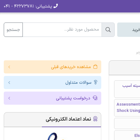
پشتیبانی:
۴۲۲۷۳۷۸۱ - ۰۴۱
جستجو
رید
یر
مشاهده خریدهای قبلی
سوالات متداول
سیته آسیب
درخواست پشتیبانی
Assessment 
Shock Using
نماد اعتماد الکترونیکی