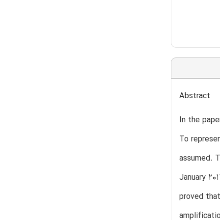
Abstract
In the pape
To represen
assumed. Th
January 201
proved that
amplificati