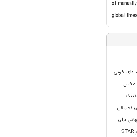
of manually
global thre
گ های خونی
ایی را مختل
کنیک
LO برای افزایش و آستانه سازی تطبیقی
انی برای
قطعه بندی استفاده می کند . عملکرد این سیستم ها در پایگاه داده های با تصاویر برچسب زده شده دستی در دسترس عموم DRIVE و STAR