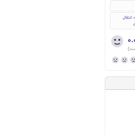
تیره، انتقال
۰.
ست)