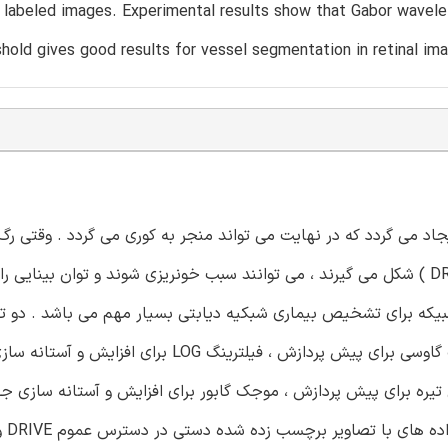
 labeled images. Experimental results show that Gabor wavel
shold gives good results for vessel segmentation in retinal im
جاد می گردد که در نهایت می تواند منجر به کوری می گردد . وقتی ر
جدید در پشت چشم به عنوان بخشی از بیماری شبکیه دیابت ( DR ) شکل می گیرند ، می توانند سبب خونریزی شوند و توان بین
بیکه برای تشخیص بیماری شبکیه دیابتی بسیار مهم می باشد . دو ت
متفاوت در این مقاله مقایسه شده اند . اولین تکنیک از فیلترینگ گاوسی برای پیش پردازش ، فیلترینگ G
یره برای پیش پردازش ، موجک گابور برای افزایش و آستانه سازی جه