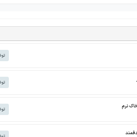
توض
توض
خاک نرم
توض
دفمند
توض