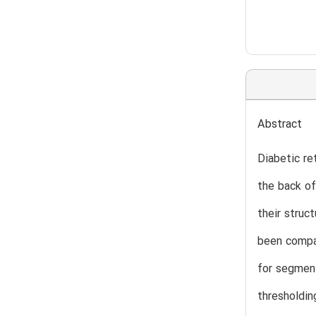
Abstract
Diabetic re
the back of
their struc
been compar
for segmen
thresholdi