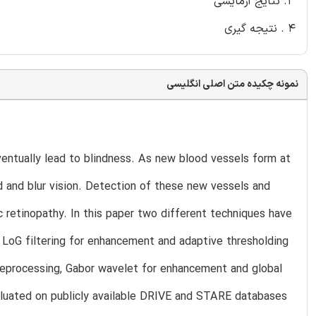
3. نتایج آزمایشی
4 . نتیجه گیری
نمونه چکیده متن اصلی انگلیسی
ventually lead to blindness. As new blood vessels form at
d and blur vision. Detection of these new vessels and
ic retinopathy. In this paper two different techniques have
, LoG filtering for enhancement and adaptive thresholding
eprocessing, Gabor wavelet for enhancement and global
luated on publicly available DRIVE and STARE databases