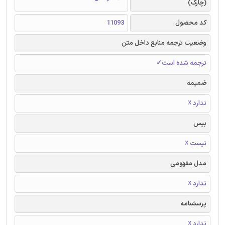
(چارک)
کد محصول
11093
وضعیت ترجمه منابع داخل متن
ترجمه شده است✓
ضمیمه
ندارد ☓
بیس
نیست ☓
مدل مفهومی
ندارد ☓
پرسشنامه
ندارد ☓